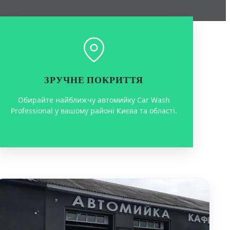
ЗРУЧНЕ ПОКРИТТЯ
Обирайте найближчу автомийку Car Wash
Professional у вашому районі Києва та області.