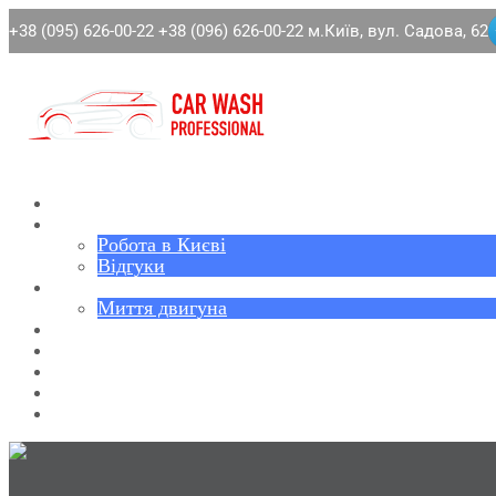
+38 (095) 626-00-22
+38 (096) 626-00-22
м.Київ, вул. Садова, 62
Головна
Про нас
Робота в Києві
Відгуки
Автомийка
Миття двигуна
Хімчистка
Детейлінг
Ціни
Блог
Контакти