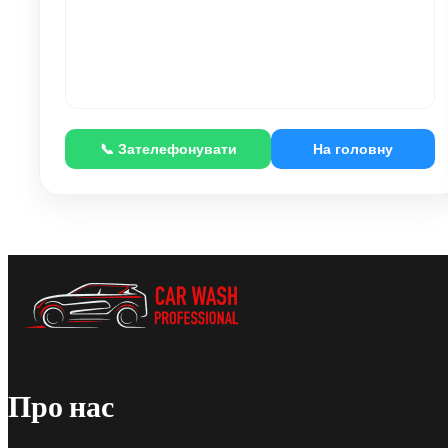
📞 Зателефонувати
На головну
Про нас