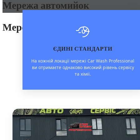
Мережа автомийок
Мережа автомийок
ЄДИНІ СТАНДАРТИ
На кожній локації мережі Car Wash Professional
ви отримаєте однаково високий рівень сервісу
та хімії.