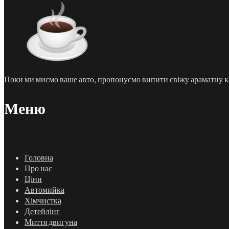
Поки ми миємо ваше авто, пропонуємо випити свіжу араматну каву
Меню
Головна
Про нас
Ціни
Автомийка
Хімчистка
Детейлінг
Миття двигуна