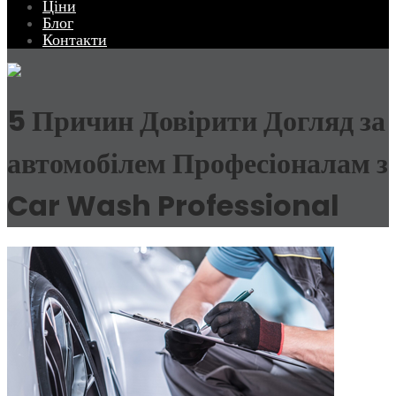
Ціни
Блог
Контакти
5 Причин Довірити Догляд за
автомобілем Професіоналам з
Car Wash Professional