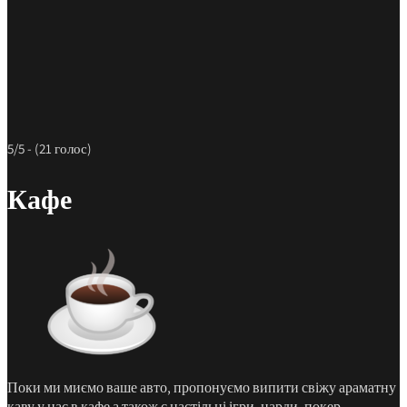
5/5 - (21 голос)
Кафе
Поки ми миємо ваше авто, пропонуємо випити свіжу араматну
каву у нас в кафе а також є настільні ігри, нарди, покер