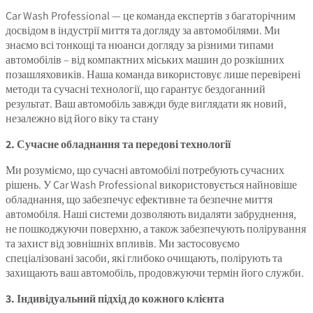
Car Wash Professional — це команда експертів з багаторічним
досвідом в індустрії миття та догляду за автомобілями. Ми
знаємо всі тонкощі та нюанси догляду за різними типами
автомобілів – від компактних міських машин до розкішних
позашляховиків. Наша команда використовує лише перевірені
методи та сучасні технології, що гарантує бездоганний
результат. Ваш автомобіль завжди буде виглядати як новий,
незалежно від його віку та стану
2. Сучасне обладнання та передові технології
Ми розуміємо, що сучасні автомобілі потребують сучасних
рішень. У Car Wash Professional використовується найновіше
обладнання, що забезпечує ефективне та безпечне миття
автомобіля. Наші системи дозволяють видаляти забруднення,
не пошкоджуючи поверхню, а також забезпечують полірування
та захист від зовнішніх впливів. Ми застосовуємо
спеціалізовані засоби, які глибоко очищають, полірують та
захищають ваш автомобіль, продовжуючи термін його служби.
3. Індивідуальний підхід до кожного клієнта