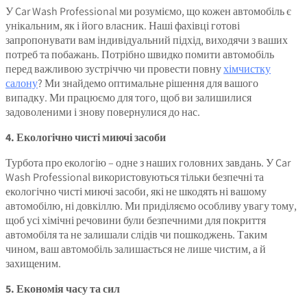
У Car Wash Professional ми розуміємо, що кожен автомобіль є
унікальним, як і його власник. Наші фахівці готові
запропонувати вам індивідуальний підхід, виходячи з ваших
потреб та побажань. Потрібно швидко помити автомобіль
перед важливою зустріччю чи провести повну
хімчистку
салону
? Ми знайдемо оптимальне рішення для вашого
випадку. Ми працюємо для того, щоб ви залишилися
задоволеними і знову повернулися до нас.
4. Екологічно чисті миючі засоби
Турбота про екологію – одне з наших головних завдань. У Car
Wash Professional використовуються тільки безпечні та
екологічно чисті миючі засоби, які не шкодять ні вашому
автомобілю, ні довкіллю. Ми приділяємо особливу увагу тому,
щоб усі хімічні речовини були безпечними для покриття
автомобіля та не залишали слідів чи пошкоджень. Таким
чином, ваш автомобіль залишається не лише чистим, а й
захищеним.
5. Економія часу та сил