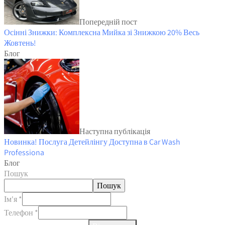
Попередній пост
Осінні Знижки: Комплексна Мийка зі Знижкою 20% Весь
Жовтень!
Блог
Наступна публікація
Новинка! Послуга Детейлінгу Доступна в Car Wash
Professiona
Блог
Пошук
Пошук
Ім'я
*
Ім'я
Телефон
*
Телефон